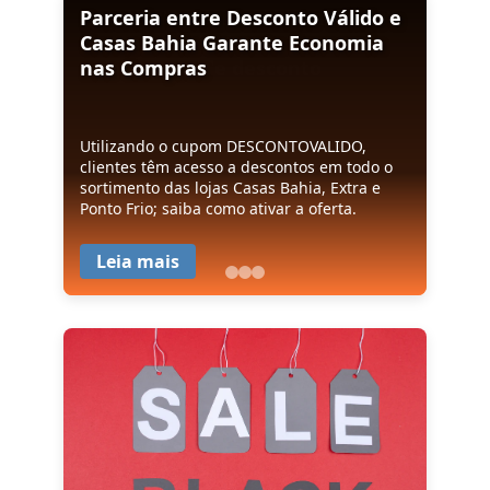
Parceria entre Desconto Válido e
Quadro "Deslascando com o Gil"
Casas Bahia Garante Economia
no Mais Você aborda economia
nas Compras
com cupons de desconto
Utilizando o cupom DESCONTOVALIDO,
Economia Inteligente: Como Cupons de
clientes têm acesso a descontos em todo o
Desconto Transformam o Consumo Online
sortimento das lojas Casas Bahia, Extra e
Ponto Frio; saiba como ativar a oferta.
Leia mais
Leia mais