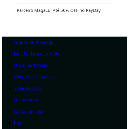
Parceiro MagaLu: Até 50% OFF no PayDay
Grupos De Whatsapp
Blog Do Desconto Válido
Quero Ser Parceiro
Categorias E Especiais
Todas As Lojas
Quem Somos
Como Funciona
Lgpd